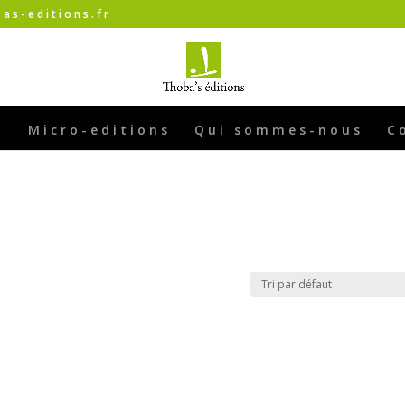
as-editions.fr
Micro-editions
Qui sommes-nous
C