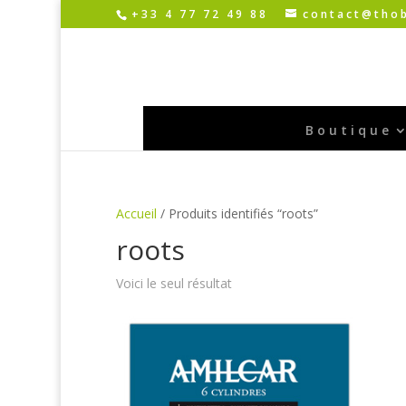
+33 4 77 72 49 88
contact@thob
Boutique
Accueil
/ Produits identifiés “roots”
roots
Voici le seul résultat