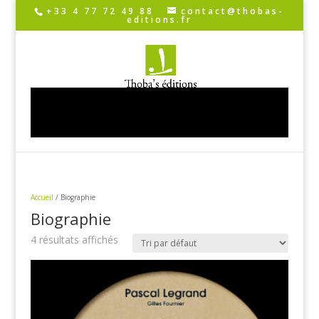
+33 4 77 72 49 88
contact@thobas-
editions.fr
Sélectionner une page
Accueil
/ Biographie
Biographie
4 résultats affichés