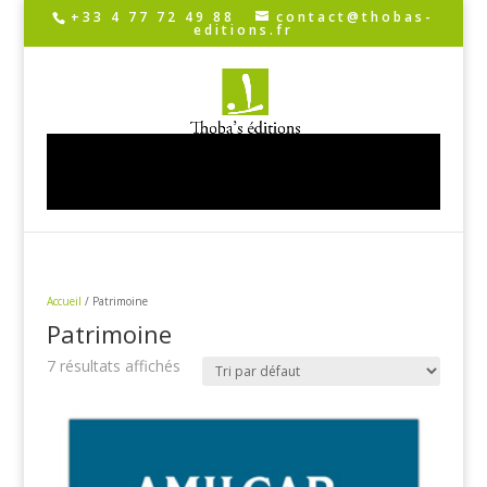
+33 4 77 72 49 88
contact@thobas-
editions.fr
Sélectionner une page
Accueil
/ Patrimoine
Patrimoine
7 résultats affichés