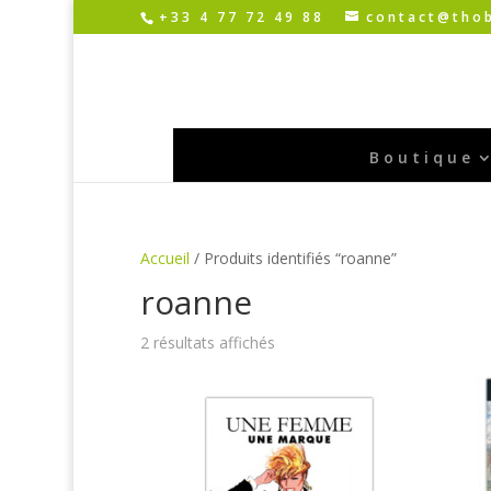
+33 4 77 72 49 88
contact@thob
Boutique
Accueil
/ Produits identifiés “roanne”
roanne
2 résultats affichés