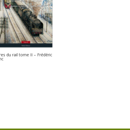
s du rail tome II – Frédéric
nc