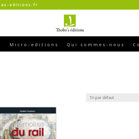
as-editions.fr
Micro-editions
Qui sommes-nous
C