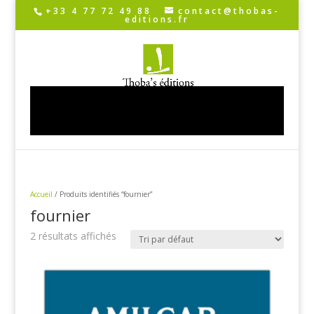
+33 4 77 72 49 88
contact@thobas-
editions.fr
Sélectionner une page
Accueil
/ Produits identifiés “fournier”
fournier
2 résultats affichés