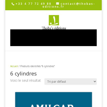
+33 4 77 72 49 88
contact@thobas-
editions.fr
Sélectionner une page
Accueil
/ Produits identifiés “6 cylindres”
6 cylindres
Voici le seul résultat